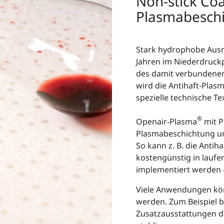
Non-stick Coa
Plasmabeschic
Stark hydrophobe Ausr
Jahren im Niederdruckp
des damit verbundene
wird die Antihaft-Plas
spezielle technische Tex
®
Openair-Plasma
mit P
Plasmabeschichtung u
So kann z. B. die Antih
kostengünstig in lauf
implementiert werden
Viele Anwendungen kön
werden. Zum Beispiel b
Zusatzausstattungen d