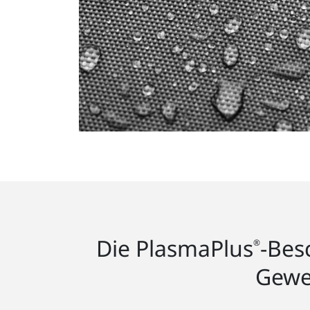
Die PlasmaPlus
-Bes
®
Geweb