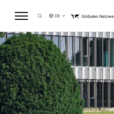
Suche
BITTE WÄHLEN SIE EINE SPRACHE
DE
Globales Netzwe
English
Deutsch