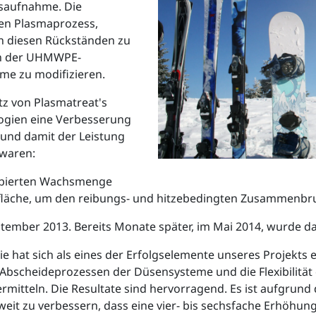
saufnahme. Die
hen Plasmaprozess,
on diesen Rückständen zu
ten der UHMWPE-
me zu modifizieren.
tz von Plasmatreat's
ogien eine Verbesserung
 und damit der Leistung
 waren:
rbierten Wachsmenge
fläche, um den reibungs- und hitzebedingten Zusammenbru
tember 2013. Bereits Monate später, im Mai 2014, wurde 
gie hat sich als eines der Erfolgselemente unseres Projekts
bscheideprozessen der Düsensysteme und die Flexibilität
rmitteln. Die Resultate sind hervorragend. Es ist aufgrund 
weit zu verbessern, dass eine vier- bis sechsfache Erhöh